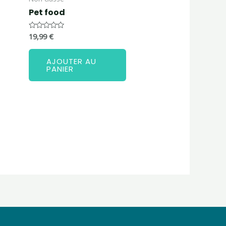
Pet food
19,99
€
Note
0
sur
5
AJOUTER AU
PANIER