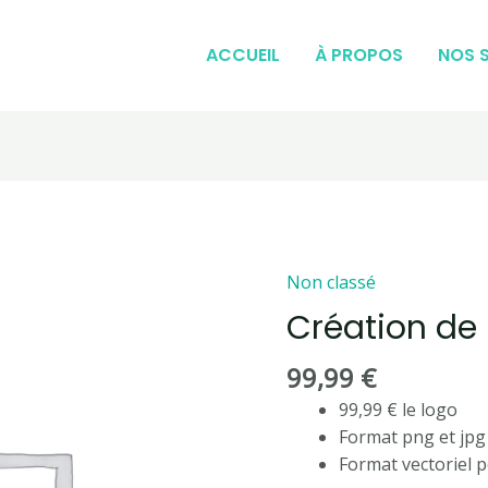
ACCUEIL
À PROPOS
NOS 
Non classé
quantité
de
Création de
Création
de
99,99
€
logo
99,99 € le logo
Format png et jpg
Format vectoriel 