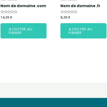
Nom de domaine .com
Nom de domaine .fr
14,39
€
8,39
€
Note
Note
0
0
sur
sur
5
5
AJOUTER AU
AJOUTER AU
PANIER
PANIER