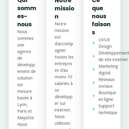
Qui
Ce
Notre
somm
que
missio
es-
nous
n
nous
faison
Notre
mission
s
Nous
est
sommes
UI/UX
d’accomp
une
Design
agner
agence
Développemen
toutes les
de
de site internet
entrepris
développ
Marketing
es d’au
ement de
digital
moins 10
solution
Réseaux
salariés à
sur
sociaux
se
mesure
Boutique
développ
basée à
en ligne
er sur
Lyon,
Support
internet.
Paris et
technique
Nous
Mayotte.
utilisons
Nous