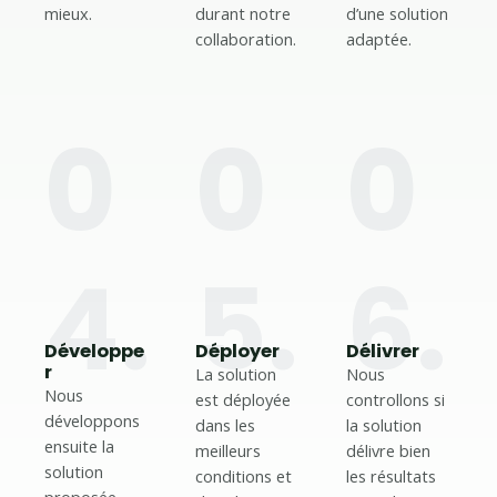
mieux.
durant notre
d’une solution
collaboration.
adaptée.
0
0
0
4.
5.
6.
Développe
Déployer
Délivrer
r
La solution
Nous
Nous
est déployée
controllons si
développons
dans les
la solution
ensuite la
meilleurs
délivre bien
solution
conditions et
les résultats
proposée,