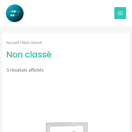
Aller
MAI
au
MEN
contenu
Accueil
/ Non classé
Non classé
5 résultats affichés