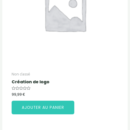
Non classé
Création de logo
Note
99,99
€
0
sur
5
AJOUTER AU PANIER