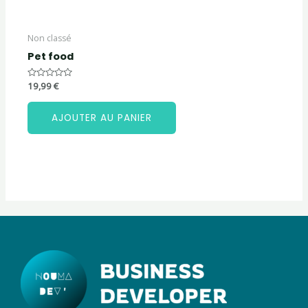
Non classé
Pet food
Note
19,99
€
0
sur
5
AJOUTER AU PANIER