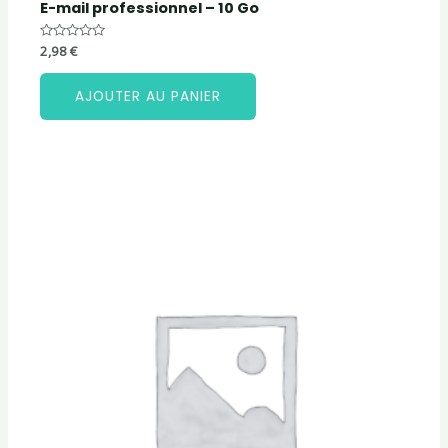
E-mail professionnel – 10 Go
Note
2,98
€
0
sur
5
AJOUTER AU PANIER