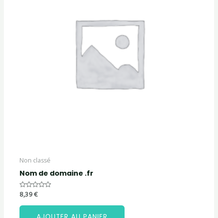
Non classé
Nom de domaine .fr
Note
8,39
€
0
sur
5
AJOUTER AU PANIER