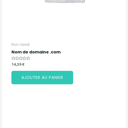
Non classé
Nom de domaine .com
Note
14,39
€
0
sur
5
AJOUTER AU PANIER