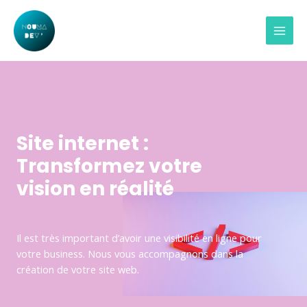
Aller
MAI
au
MEN
contenu
Site internet :
Transformez votre
vision en réalité
Il est très important d’avoir une visibilité en ligne pour
votre business. Nous vous accompagnons dans la
création de votre site web.