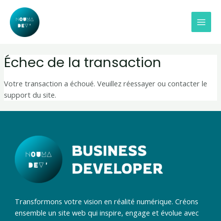
Aller
MAI
au
MEN
contenu
Échec de la transaction
Votre transaction a échoué. Veuillez réessayer ou contacter le
support du site.
Transformons votre vision en réalité numérique. Créons
ensemble un site web qui inspire, engage et évolue avec